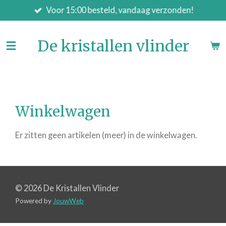
Voor 15:00 besteld, vandaag verzonden!
Ga
direct
naar
De kristallen vlinder
de
hoofdinhoud
Winkelwagen
Er zitten geen artikelen (meer) in de winkelwagen.
© 2026 De Kristallen Vlinder
Powered by
JouwWeb