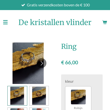
Gratis verzendkosten boven de € 100
Ga
direct
naar
De kristallen vlinder
de
hoofdinhoud
Ring
€ 66,00
kleur
Robijn