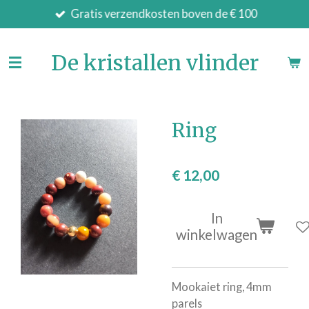
Gratis verzendkosten boven de € 100
Ga
direct
naar
De kristallen vlinder
de
hoofdinhoud
Ring
€ 12,00
In
winkelwagen
Mookaiet ring, 4mm
parels