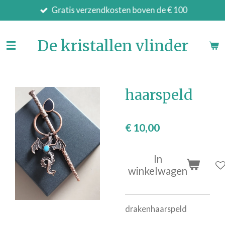
Gratis verzendkosten boven de € 100
Ga
direct
naar
De kristallen vlinder
de
hoofdinhoud
haarspeld
€ 10,00
In
winkelwagen
drakenhaarspeld